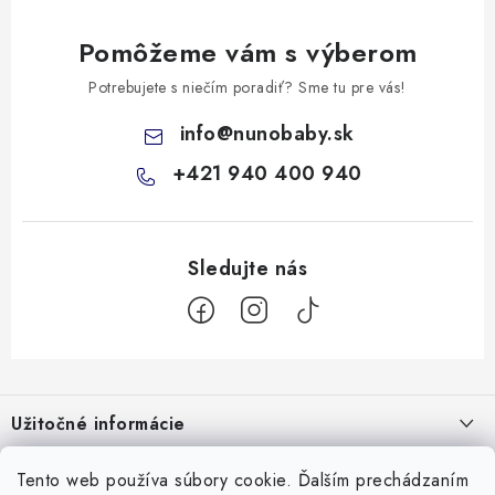
Pomôžeme vám s výberom
Potrebujete s niečím poradiť? Sme tu pre vás!
info
@
nunobaby.sk
+421 940 400 940
Z
á
Užitočné informácie
p
ä
Kontakty
Tento web používa súbory cookie. Ďalším prechádzaním
Všetko o nákupe