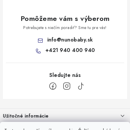
Pomôžeme vám s výberom
Potrebujete s niečím poradiť? Sme tu pre vás!
info
@
nunobaby.sk
+421 940 400 940
Z
á
Užitočné informácie
p
ä
Kontakty